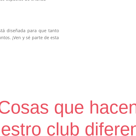
stá diseñada para que tanto
tos. ¡Ven y sé parte de esta
Cosas que hace
estro club difere