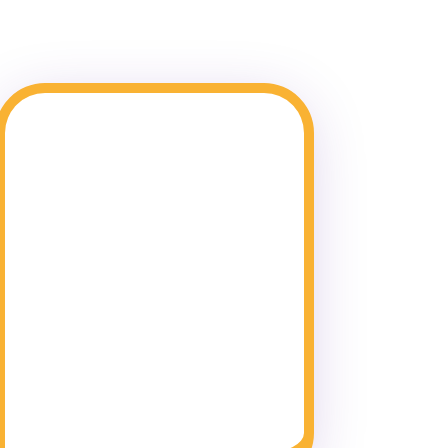
Ambiente seguro y
cálido
Un espacio diseñado especialmente
para que los bebés se sientan como en
casa.