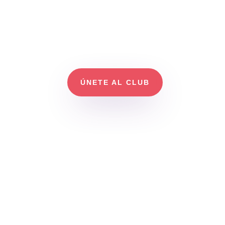
podrá participar de actividades que refuerce
su desarrollo y puedan socializar a supropio r
Nuestro club está abierto de 8am a 5pm, en 
encontrará actividades para él. Además, c
asesorías de crianza
ÚNETE AL CLUB