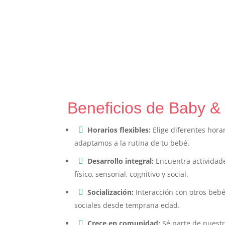
Beneficios de Baby &
Horarios flexibles:
Elige diferentes hora

adaptamos a la rutina de tu bebé.
Desarrollo integral:
Encuentra actividade

físico, sensorial, cognitivo y social.
Socialización:
Interacción con otros beb

sociales desde temprana edad.
Crece en comunidad:
Sé parte de nuestr
