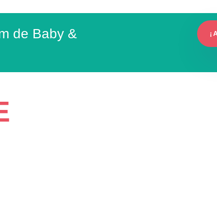
um de Baby &
¡
E
e Club!
io de nuestro club. Conoce un
ueños de casa, aquí tu bebé