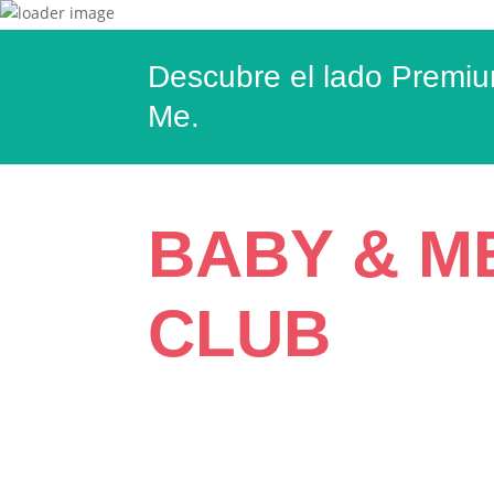
Descubre el lado Premi
Me.
BABY & M
CLUB
¡Bienvenidos a Baby & M
Si tu bebé tiene de 0 a 2 años, puedes ser soc
espacio pensado y diseñado para los más peq